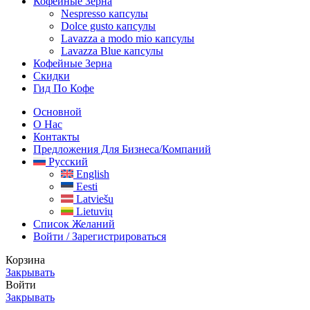
Кофейные Зерна
Nespresso капсулы
Dolce gusto капсулы
Lavazza a modo mio капсулы
Lavazza Blue капсулы
Кофейные Зерна
Скидки
Гид По Кофе
Основной
О Нас
Контакты
Предложения Для Бизнеса/компаний
Русский
English
Eesti
Latviešu
Lietuvių
Список Желаний
Войти / Зарегистрироваться
Корзина
Закрывать
Войти
Закрывать