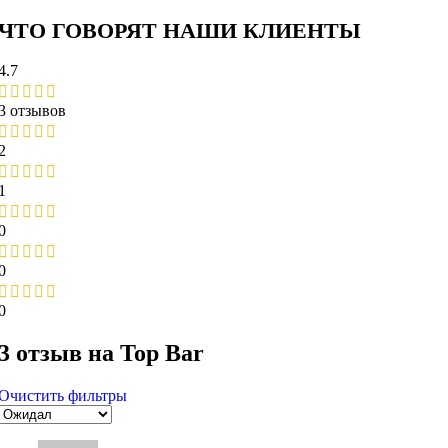
ЧТО ГОВОРЯТ НАШИ КЛИЕНТЫ
4.7
3 отзывов
2
1
0
0
0
3 отзыв на
Top Bar
Очистить фильтры