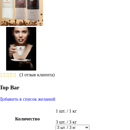
(
3
отзыв клиента)
Top Bar
Добавить в список желаний
1 шт. / 1 кг
Количество
3 шт. / 3 кг