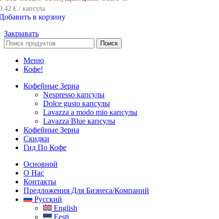
0,42 € / капсула
Добавить в корзину
Закрывать
Поиск
Меню
Кофе!
Кофейные Зерна
Nespresso капсулы
Dolce gusto капсулы
Lavazza a modo mio капсулы
Lavazza Blue капсулы
Кофейные Зерна
Скидки
Гид По Кофе
Основной
О Нас
Контакты
Предложения Для Бизнеса/компаний
Русский
English
Eesti