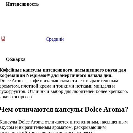
Интенсивность
Средний
Обжарка
Кофейные капсулы интенсивного, насыщенного вкуса для
кофемашин Nespresso® для энергичного начала дня.
Dolce Aroma – кофе в итальянском стиле с выразительным
ароматом, плотной крема и тонкими нотками миндаля и
сухофруктов. Отличный выбор для любителей более крепкого,
яркого эспрессо.
Чем отличаются капсулы Dolce Aroma?
Капсулы Dolce Aroma отличаются интенсивным, насыщенным
вкусом и выразительным ароматом, раскрывающим
классический характер итальянского эспрессо.