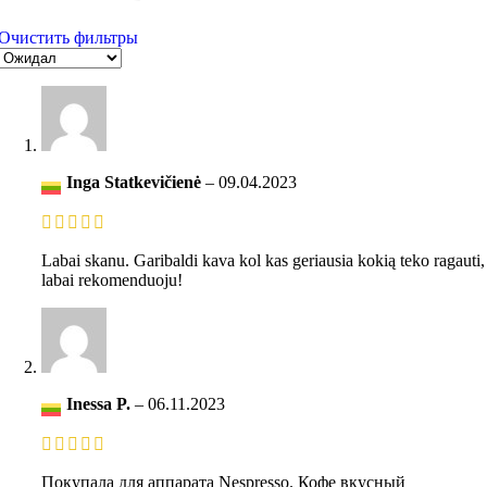
Очистить фильтры
Inga Statkevičienė
–
09.04.2023
Labai skanu. Garibaldi kava kol kas geriausia kokią teko ragauti,
labai rekomenduoju!
Inessa P.
–
06.11.2023
Покупала для аппарата Nespresso. Кофе вкусный