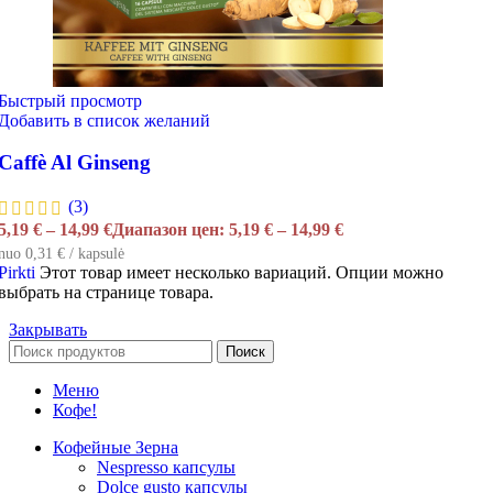
Быстрый просмотр
Добавить в список желаний
Caffè Al Ginseng
(3)
5,19
€
–
14,99
€
Диапазон цен: 5,19 € – 14,99 €
nuo 0,31 € / kapsulė
Pirkti
Этот товар имеет несколько вариаций. Опции можно
выбрать на странице товара.
Закрывать
Поиск
Меню
Кофе!
Кофейные Зерна
Nespresso капсулы
Dolce gusto капсулы