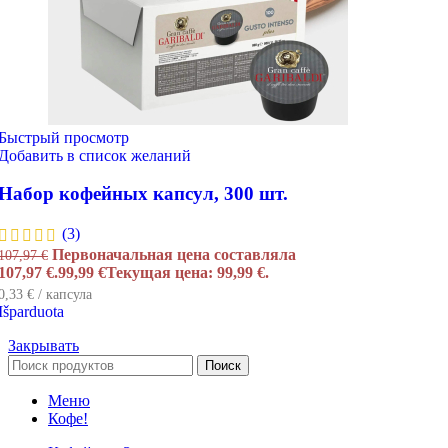
Быстрый просмотр
Добавить в список желаний
Набор кофейных капсул, 300 шт.
(3)
Первоначальная цена составляла
107,97
€
107,97 €.
99,99
€
Текущая цена: 99,99 €.
0,33 € / капсула
Išparduota
Закрывать
Поиск
Меню
Кофе!