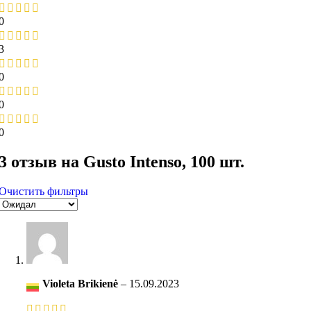
0
3
0
0
0
3 отзыв на
Gusto Intenso, 100 шт.
Очистить фильтры
Violeta Brikienė
–
15.09.2023