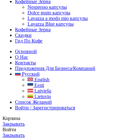
Кофейные Зерна
Nespresso капсулы
Dolce gusto капсулы
Lavazza a modo mio капсулы
Lavazza Blue капсулы
Кофейные Зерна
Скидки
Гид По Кофе
Основной
О Нас
Контакты
Предложения Для Бизнеса/компаний
Русский
English
Eesti
Latviešu
Lietuvių
Список Желаний
Войти / Зарегистрироваться
Корзина
Закрывать
Войти
Закрывать