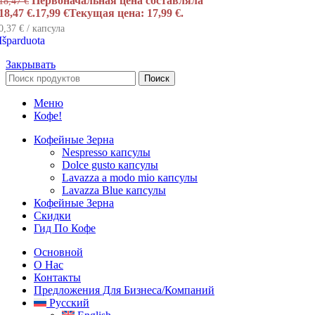
Первоначальная цена составляла
18,47
€
18,47 €.
17,99
€
Текущая цена: 17,99 €.
0,37 € / капсула
Išparduota
Закрывать
Поиск
Меню
Кофе!
Кофейные Зерна
Nespresso капсулы
Dolce gusto капсулы
Lavazza a modo mio капсулы
Lavazza Blue капсулы
Кофейные Зерна
Скидки
Гид По Кофе
Основной
О Нас
Контакты
Предложения Для Бизнеса/компаний
Русский