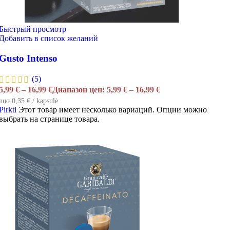
Быстрый просмотр
Добавить в список желаний
Gusto Intenso
(5)
5,99
€
–
16,99
€
Диапазон цен: 5,99 € – 16,99 €
nuo 0,35 € / kapsulė
Pirkti
Этот товар имеет несколько вариаций. Опции можно
выбрать на странице товара.