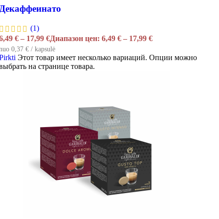
Декаффеинато
(1)
6,49
€
–
17,99
€
Диапазон цен: 6,49 € – 17,99 €
nuo 0,37 € / kapsulė
Pirkti
Этот товар имеет несколько вариаций. Опции можно
выбрать на странице товара.